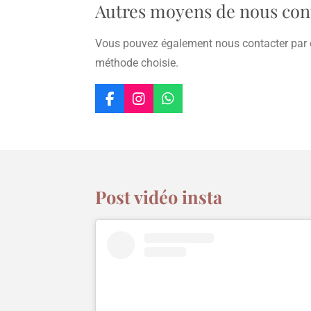
Autres moyens de nous con
Vous pouvez également nous contacter par e
méthode choisie.
F
I
W
a
n
h
c
s
a
e
t
t
b
a
s
o
g
A
o
r
p
Post vidéo insta
k
a
p
m