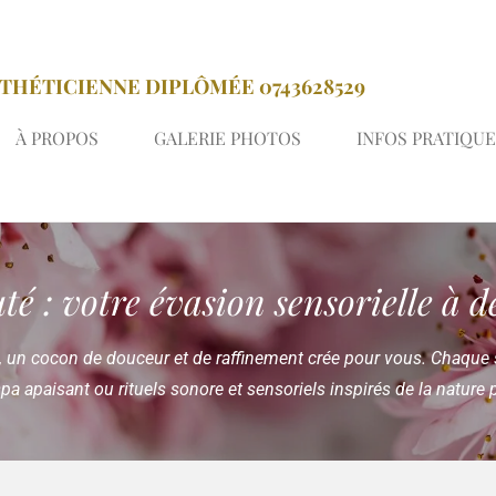
THÉTICIENNE DIPLÔMÉE 0743628529
À PROPOS
GALERIE PHOTOS
INFOS PRATIQUE
é : votre évasion sensorielle à d
 un cocon de douceur et de raffinement crée pour vous. Chaque 
a apaisant ou rituels sonore et sensoriels inspirés de la nature p