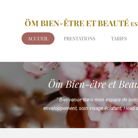
Passer
au
ÖM BIEN-ÊTRE ET BEAUTÉ
ES
contenu
principal
ACCUEIL
PRESTATIONS
TARIFS
Öm Bien-être et Beaut
" Bienvenue dans mon espace de soin,
enveloppement, soin visage éclatant, Head sp