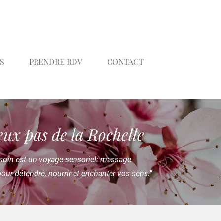
S
PRENDRE RDV
CONTACT
eux pas de la Rochelle
soin est un voyage sensoriel: massage
our détendre, nourrir et enchanter vos sens."